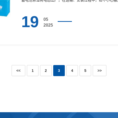
蓄电池系湿荷电态出厂，在运输、安装过程中，若不小心搬
路1。操···
19
05
2025
<<
1
2
3
4
5
>>